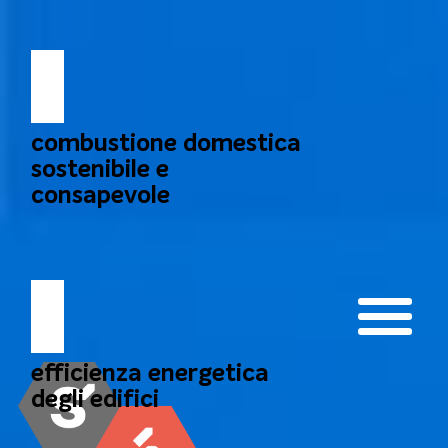
Skip
to
content
combustione domestica
sostenibile e
consapevole
efficienza energetica
degli edifici