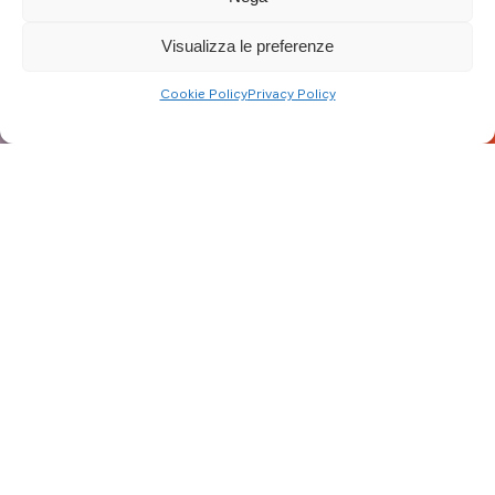
Visualizza le preferenze
Cookie Policy
Privacy Policy
Aggiornato al: 14/11/24
Il Collegio dei Geometri
e Geometri Laureati
Provincia di Terni
programma il terzo
incontro formativo,