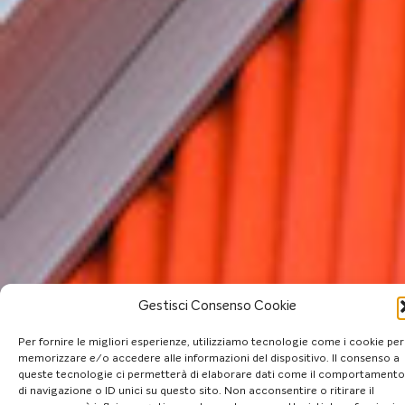
Gestisci Consenso Cookie
Per fornire le migliori esperienze, utilizziamo tecnologie come i cookie per
memorizzare e/o accedere alle informazioni del dispositivo. Il consenso a
queste tecnologie ci permetterà di elaborare dati come il comportamento
Aggiornato al: 28/11/24
di navigazione o ID unici su questo sito. Non acconsentire o ritirare il