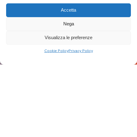
Accetta
Nega
Visualizza le preferenze
Cookie Policy
Privacy Policy
02/11/23
RiDi Ricicleria Diffusa a