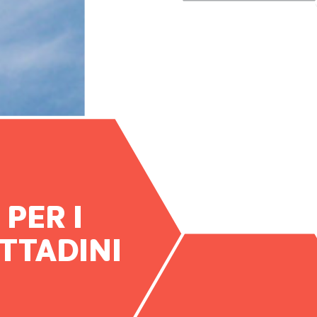
PER I
ITTADINI