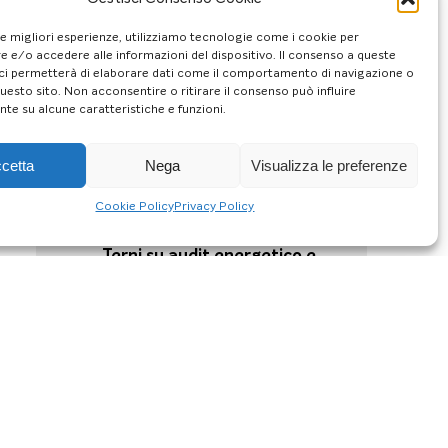
28/11/24
Risparmio in bolletta, ecco il
le migliori esperienze, utilizziamo tecnologie come i cookie per
piano di “allenamento
 e/o accedere alle informazioni del dispositivo. Il consenso a queste
energetico” di ENEA
ci permetterà di elaborare dati come il comportamento di navigazione o
questo sito. Non acconsentire o ritirare il consenso può influire
26/11/24
te su alcune caratteristiche e funzioni.
Riscaldamento domestico: i
10 consigli ENEA per renderlo
efficiente
cetta
Nega
Visualizza le preferenze
22/11/24
Cookie Policy
Privacy Policy
Formazione architetti | Il 26
novembre terzo incontro a
Terni su audit energetico e
pompa di calore
18/11/24
Contrasto alla povertà
energetica, a Terni un
incontro sulle Comunità
energetiche per i cittadini
15/11/24
Decarbonizzzazione degli