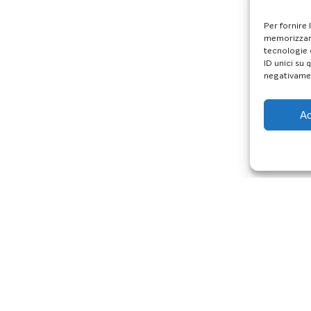
Per fornire 
memorizzare
tecnologie 
ID unici su 
negativamen
Ac