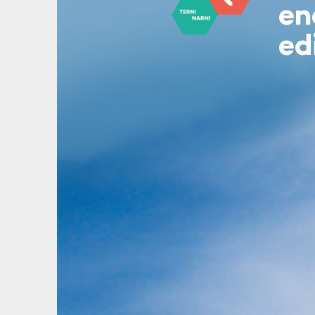
en
ed