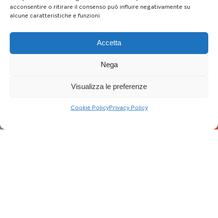
acconsentire o ritirare il consenso può influire negativamente su
alcune caratteristiche e funzioni.
Accetta
Nega
Visualizza le preferenze
Cookie Policy
Privacy Policy
Aggiornato al: 19/01/23
I comuni di Terni e di Narni invitano la
cittadinanza a partecipare al primo ciclo di