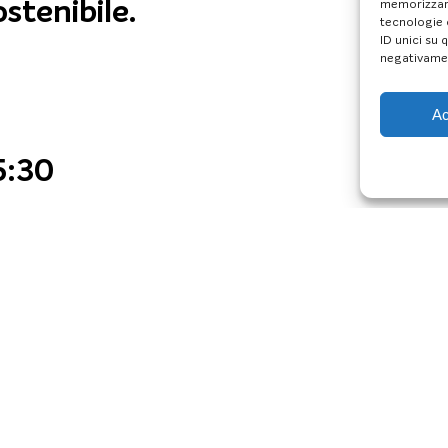
stenibile.
memorizzare
tecnologie 
ID unici su 
negativamen
Ac
5:30
Laureati Provincia di Terni
sulla prestazione
izia