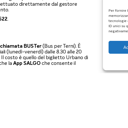
effettuato direttamente dal gestore
ento.
Per fornire 
memorizzare
522
.
tecnologie 
ID unici su 
negativamen
 chiamata BUSTer
(Bus per Terni). È
Ac
iali (lunedì-venerdì) dalle 8.30 alle 20
. Il costo è quello del biglietto Urbano di
nche la
App SALGO
che consente il
o, il luogo di partenza e la destinazione
ndicherà la migliore soluzione di viaggio
i urbani. Laddove non siano previsti,
urre l’utente a destinazione o fino alla