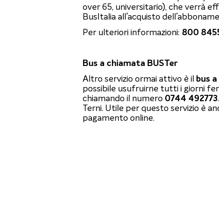
over 65, universitario), che verrà 
BusItalia all’acquisto dell’abbonam
Per ulteriori informazioni:
800 845
Bus a chiamata BUSTer
Altro servizio ormai attivo è il
bus a
possibile usufruirne tutti i giorni fer
chiamando il numero
0744 492773
Terni. Utile per questo servizio è a
pagamento online.
Come funziona BUSTer?
Si può chiamare e comunicare l’orari
desiderata: l’operatore di BusItalia i
per raggiungere la meta con i serviz
sarà inviato un bus BUSTER per cond
fermata TPL più vicina.
Scopri di più