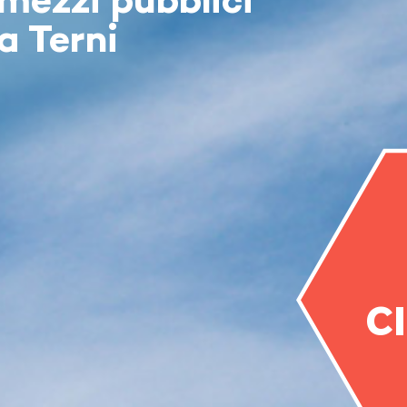
mezzi pubblici
a Terni
C