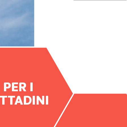
PER I
ITTADINI