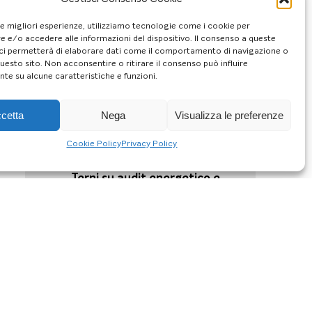
28/11/24
Risparmio in bolletta, ecco il
le migliori esperienze, utilizziamo tecnologie come i cookie per
piano di “allenamento
 e/o accedere alle informazioni del dispositivo. Il consenso a queste
energetico” di ENEA
ci permetterà di elaborare dati come il comportamento di navigazione o
questo sito. Non acconsentire o ritirare il consenso può influire
26/11/24
te su alcune caratteristiche e funzioni.
Riscaldamento domestico: i
10 consigli ENEA per renderlo
efficiente
cetta
Nega
Visualizza le preferenze
22/11/24
Cookie Policy
Privacy Policy
Formazione architetti | Il 26
novembre terzo incontro a
Terni su audit energetico e
pompa di calore
18/11/24
Contrasto alla povertà
energetica, a Terni un
incontro sulle Comunità
energetiche per i cittadini
15/11/24
Decarbonizzzazione degli