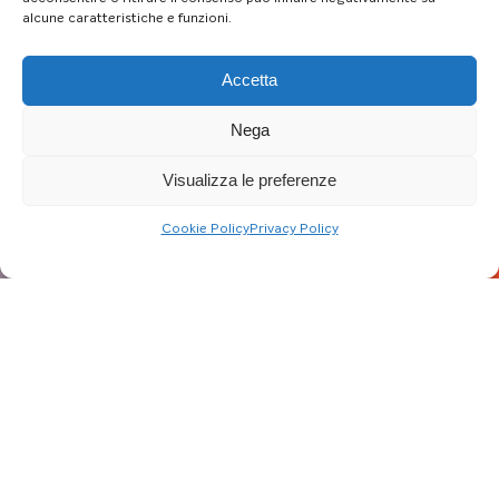
alcune caratteristiche e funzioni.
Accetta
Nega
Visualizza le preferenze
Cookie Policy
Privacy Policy
Aggiornato al: 03/03/23
Per semplificare è stata chiamata
“Direttiva Case Green”, ma il nome tecnico