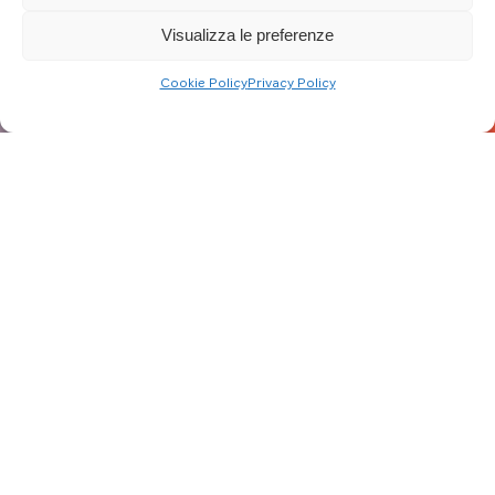
Visualizza le preferenze
Cookie Policy
Privacy Policy
Aggiornato al: 09/02/23
Dal 10 al 14 Febbraio, dalle ore 10:00 alle
20:00, lo Sportello Energia dei Comuni di
Terni e Narni è in piazza Europa, a Terni,
per incontrare la città.
Si tratta di uno
spazio dedicato,
pronto a informare su
buone prassi e
agevolazioni, di sicuro
accesso,
in tema di