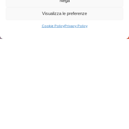
Nega
Visualizza le preferenze
Cookie Policy
Privacy Policy
Aggiornato al: 10/01/23
Con il Decreto del Presidente del Consiglio dei Ministri
(DPCM) 6 aprile 2022, l’
Ecobonus 2023
prevede nuovi
incentivi per la mobilità a basso impatto ambientale. Sono
infatti disponibili
630 milioni di euro
per l’acquisto di
autoveicoli, motocicli e ciclomotori, veicoli commerciali,
non inquinanti, così suddivisi: