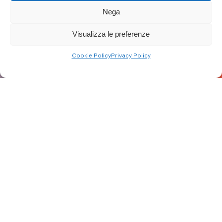
Nega
Visualizza le preferenze
Cookie Policy
Privacy Policy
Aggiornato al: 27/09/24
Dal 30 settembre
cambiano gli orari dello
Sportello Energia a Terni
e Narni, che sarà attivo