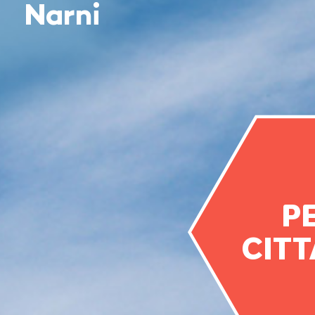
Narni
PE
CITT