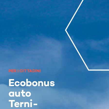
PER I CITTADINI
Ecobonus
auto
Terni-