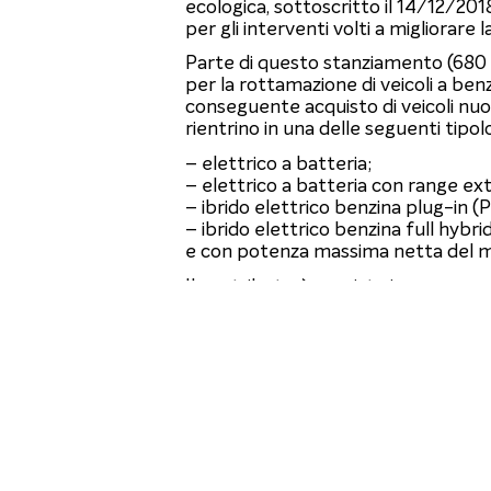
ecologica, sottoscritto il 14/12/2018
per gli interventi volti a migliorare 
Parte di questo stanziamento (680 m
per la rottamazione di veicoli a benzin
conseguente acquisto di veicoli nuov
rientrino in una delle seguenti tipol
– elettrico a batteria;
– elettrico a batteria con range e
– ibrido elettrico benzina plug-in (
– ibrido elettrico benzina full hybr
e con potenza massima netta del m
Il contributo è previsto in:
4 mila euro per i veicoli elettrici
3 mila euro per i veicoli ibridi elettri
I destinatari del contributo sono i ci
Narni.
Nel 2020 e nel 2021 sono stati asse
l’acquisto di 176 veicoli.
Con D.G.C. n. 247 del 29/9/2022 è s