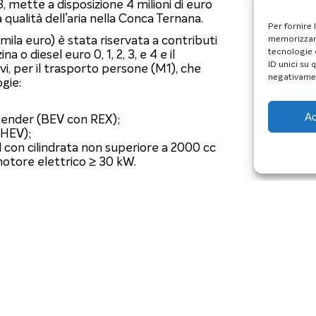
, mette a disposizione 4 milioni di euro
la qualità dell’aria nella Conca Ternana.
Per fornire 
ila euro) è stata riservata a contributi
memorizzare
a o diesel euro 0, 1, 2, 3, e 4 e il
tecnologie 
ID unici su 
i, per il trasporto persone (M1), che
negativamen
ogie:
Ac
xtender (BEV con REX);
PHEV);
id con cilindrata non superiore a 2000 cc
otore elettrico ≥ 30 kW.
ci benzina.
ttadini residenti nei comuni di Terni e
gnati contributi per 577 mila euro per
tata approvata la terza edizione del