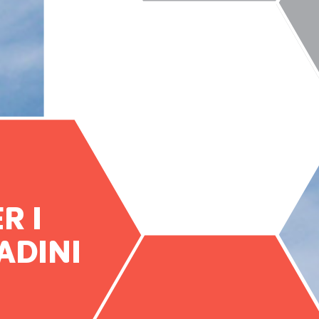
R I
ADINI