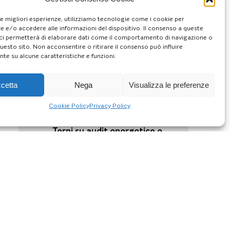
28/11/24
Risparmio in bolletta, ecco il
le migliori esperienze, utilizziamo tecnologie come i cookie per
piano di “allenamento
 e/o accedere alle informazioni del dispositivo. Il consenso a queste
energetico” di ENEA
ci permetterà di elaborare dati come il comportamento di navigazione o
questo sito. Non acconsentire o ritirare il consenso può influire
26/11/24
te su alcune caratteristiche e funzioni.
Riscaldamento domestico: i
10 consigli ENEA per renderlo
efficiente
cetta
Nega
Visualizza le preferenze
22/11/24
Cookie Policy
Privacy Policy
Formazione architetti | Il 26
novembre terzo incontro a
Terni su audit energetico e
pompa di calore
18/11/24
Contrasto alla povertà
energetica, a Terni un
incontro sulle Comunità
energetiche per i cittadini
15/11/24
Decarbonizzzazione degli