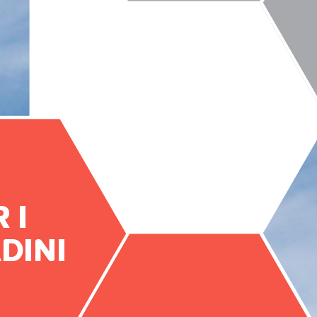
 I
DINI