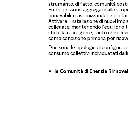
strumento, di fatto, comunità costit
Enti si possono aggregare allo scopo
rinnovabili, massimizzandone poi l
Attivare l’installazione di nuovi imp
collegate, mantenendo l’equilibrio 
sfida da raccogliere, tanto che il le
come condizione primaria per ricever
Due sono le tipologie di configuraz
consumo collettivi individuatati dall
la Comunità di Energia Rinnovab
i Gruppi di Autoconsumatori (
La
CER
è un ente costituito da un g
imprese ed enti locali e territoriali 
intendono produrre energia in forma
benefici.
I
GA
sono clienti finali che si trova