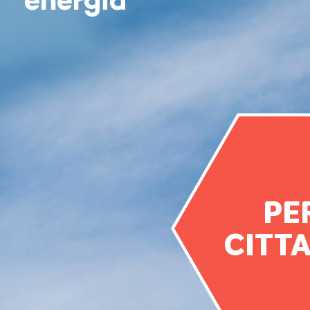
energia
PER
CITTA