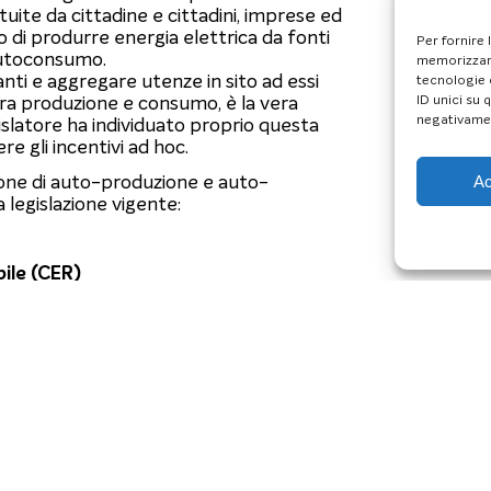
uite da cittadine e cittadini, imprese ed
 di produrre energia elettrica da fonti
Per fornire 
’autoconsumo.
memorizzare
ianti e aggregare utenze in sito ad essi
tecnologie 
tra produzione e consumo, è la vera
ID unici su 
negativamen
gislatore ha individuato proprio questa
e gli incentivi ad hoc.
ione di auto-produzione e auto-
Ac
a legislazione vigente:
ile (CER)
GA)
ruppo di cittadini, piccole/medie
insediati nella stessa area geografica, che
 collettiva per poi condividerne i
no nello stesso edificio o condominio e