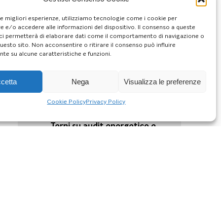
28/11/24
Risparmio in bolletta, ecco il
le migliori esperienze, utilizziamo tecnologie come i cookie per
piano di “allenamento
 e/o accedere alle informazioni del dispositivo. Il consenso a queste
energetico” di ENEA
ci permetterà di elaborare dati come il comportamento di navigazione o
questo sito. Non acconsentire o ritirare il consenso può influire
26/11/24
te su alcune caratteristiche e funzioni.
Riscaldamento domestico: i
10 consigli ENEA per renderlo
efficiente
cetta
Nega
Visualizza le preferenze
22/11/24
Cookie Policy
Privacy Policy
Formazione architetti | Il 26
novembre terzo incontro a
Terni su audit energetico e
pompa di calore
18/11/24
Contrasto alla povertà
energetica, a Terni un
incontro sulle Comunità
energetiche per i cittadini
15/11/24
Decarbonizzzazione degli