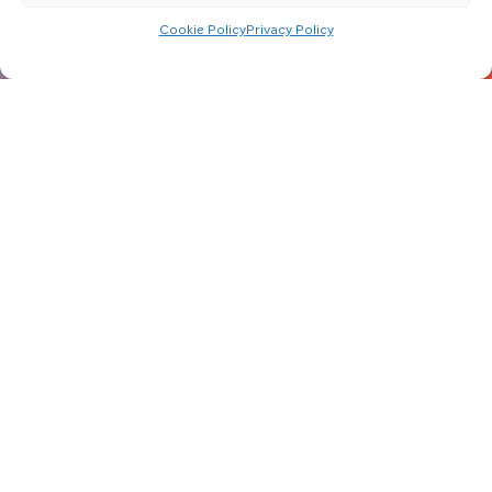
Cookie Policy
Privacy Policy
Fai clic per accettare i cookie marketing e
abilitare questo contenuto