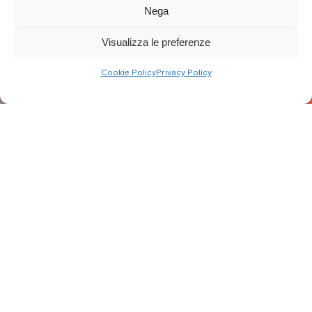
Nega
Visualizza le preferenze
Cookie Policy
Privacy Policy
Fai clic per accettare i cookie marketing e
abilitare questo contenuto