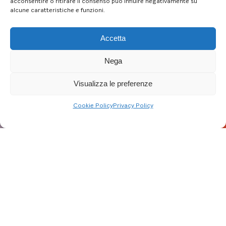
acconsentire o ritirare il consenso può influire negativamente su
alcune caratteristiche e funzioni.
Accetta
Nega
Visualizza le preferenze
Cookie Policy
Privacy Policy
Fai clic per accettare i cookie marketing e