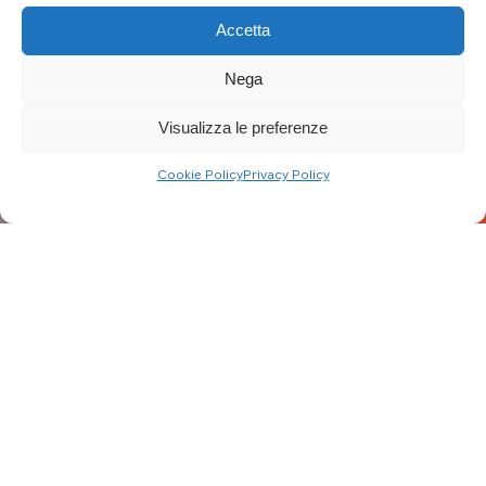
Accetta
Nega
Visualizza le preferenze
Cookie Policy
Privacy Policy
Aggiornato al: 27/02/23
Dagli
incontri pubblici con i cittadini
svoltisi il 4 febbraio a Narni
ARPA Umbria e la valutazione di
sostenibilità ambientale ed energetica